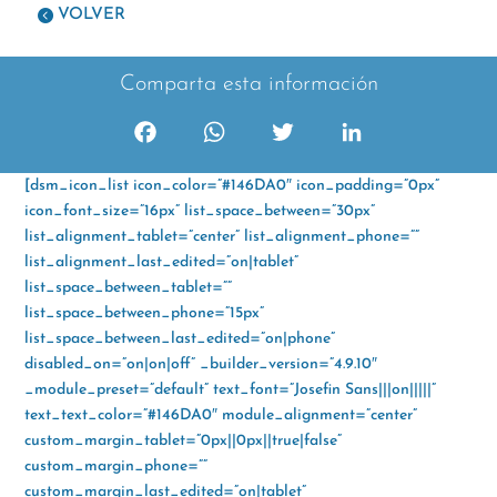
VOLVER
Comparta esta información
F
W
T
L
a
h
w
i
[dsm_icon_list icon_color=”#146DA0″ icon_padding=”0px”
c
a
i
n
icon_font_size=”16px” list_space_between=”30px”
e
t
t
k
list_alignment_tablet=”center” list_alignment_phone=””
b
s
t
e
list_alignment_last_edited=”on|tablet”
o
A
e
d
list_space_between_tablet=””
o
p
r
I
list_space_between_phone=”15px”
k
p
n
list_space_between_last_edited=”on|phone”
disabled_on=”on|on|off” _builder_version=”4.9.10″
_module_preset=”default” text_font=”Josefin Sans|||on|||||”
text_text_color=”#146DA0″ module_alignment=”center”
custom_margin_tablet=”0px||0px||true|false”
custom_margin_phone=””
custom_margin_last_edited=”on|tablet”