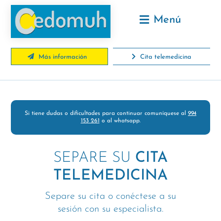
Menú
Más información
Cita telemedicina
Si tiene dudas o dificultades para continuar comuníquese al
994
153 261
o al whatsapp.
SEPARE SU
CITA
TELEMEDICINA
Separe su cita o conéctese a su
sesión con su especialista.