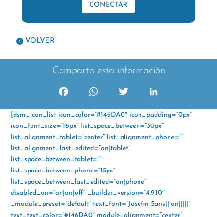
CONECTAR
VOLVER
Comparta esta información
F
W
T
L
a
h
w
i
[dsm_icon_list icon_color=”#146DA0″ icon_padding=”0px”
c
a
i
n
icon_font_size=”16px” list_space_between=”30px”
e
t
t
k
list_alignment_tablet=”center” list_alignment_phone=””
b
s
t
e
list_alignment_last_edited=”on|tablet”
o
A
e
d
list_space_between_tablet=””
o
p
r
I
list_space_between_phone=”15px”
k
p
n
list_space_between_last_edited=”on|phone”
disabled_on=”on|on|off” _builder_version=”4.9.10″
_module_preset=”default” text_font=”Josefin Sans|||on|||||”
text_text_color=”#146DA0″ module_alignment=”center”