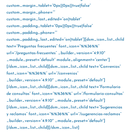
custom_margin_tablet=”0px||0px||true|false”
custom_margin_phone=””
custom_margin_last_edited=”on|tablet”
custom_padding_tablet=”0px||0px||true|false”
custom_padding_phone=””
custom_padding_last_edited=”on|tablet”][dsm_icon_list_child
text=”Preguntas frecuentes” font_icon=”%%36%%”
url=”/preguntas-frecuentes” _builder_version=”4.9.10″
_module_preset=”default” module_alignment=”center”]
[/dsm_icon_list_child][dsm_icon_list_child text=”Convenios”
font_icon=”%%36%%” url=”/convenios”
_builder_version=”4.9.10″ _module_preset=”default”]
[/dsm_icon_list_child][dsm_icon_list_child text=”Formulario
de consultas” font_icon=”%%36%%” url=”/formulario-consultas”
_builder_version=”4.9.10″ _module_preset=”default”]
[/dsm_icon_list_child][dsm_icon_list_child text=”Sugerencias
y reclamos” font_icon=”%%36%%” url=”/sugerencias-reclamos”
_builder_version=”4.9.10″ _module_preset=”default”]
[/dsm_icon_list_child][/dsm_icon_list]