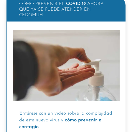
CÓMO PREVENIR EL
COVID-19
AHORA
QUE YA SE PUEDE ATENDER EN
CEDOMUH
Entérese con un video sobre la complejidad
de este nuevo virus y
cómo prevenir el
contagio
.