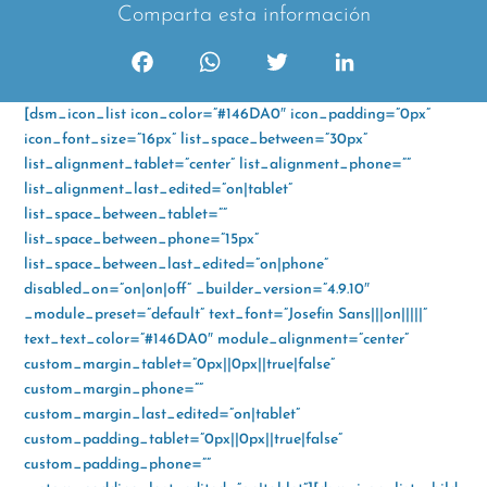
Comparta esta información
F
W
T
L
a
h
w
i
[dsm_icon_list icon_color=”#146DA0″ icon_padding=”0px”
c
a
i
n
icon_font_size=”16px” list_space_between=”30px”
e
t
t
k
list_alignment_tablet=”center” list_alignment_phone=””
b
s
t
e
list_alignment_last_edited=”on|tablet”
o
A
e
d
list_space_between_tablet=””
o
p
r
I
list_space_between_phone=”15px”
k
p
n
list_space_between_last_edited=”on|phone”
disabled_on=”on|on|off” _builder_version=”4.9.10″
_module_preset=”default” text_font=”Josefin Sans|||on|||||”
text_text_color=”#146DA0″ module_alignment=”center”
custom_margin_tablet=”0px||0px||true|false”
custom_margin_phone=””
custom_margin_last_edited=”on|tablet”
custom_padding_tablet=”0px||0px||true|false”
custom_padding_phone=””