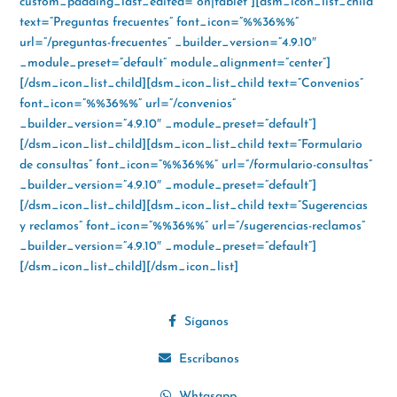
custom_padding_last_edited=”on|tablet”][dsm_icon_list_child
text=”Preguntas frecuentes” font_icon=”%%36%%”
url=”/preguntas-frecuentes” _builder_version=”4.9.10″
_module_preset=”default” module_alignment=”center”]
[/dsm_icon_list_child][dsm_icon_list_child text=”Convenios”
font_icon=”%%36%%” url=”/convenios”
_builder_version=”4.9.10″ _module_preset=”default”]
[/dsm_icon_list_child][dsm_icon_list_child text=”Formulario
de consultas” font_icon=”%%36%%” url=”/formulario-consultas”
_builder_version=”4.9.10″ _module_preset=”default”]
[/dsm_icon_list_child][dsm_icon_list_child text=”Sugerencias
y reclamos” font_icon=”%%36%%” url=”/sugerencias-reclamos”
_builder_version=”4.9.10″ _module_preset=”default”]
[/dsm_icon_list_child][/dsm_icon_list]
Síganos
Escríbanos
Whtasapp