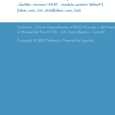
_builder_version=”4.9.10″ _module_preset=”default”]
[/dsm_icon_list_child][/dsm_icon_list]
Cedomuh – Clínica Especializada en Dolor Muscular y del Hues
Jr. Manuel Del Pino N° 110 – Urb. Santa Beatriz – Lima 01
Copyright © 2021 Cedomuh | Powered by Inspirha