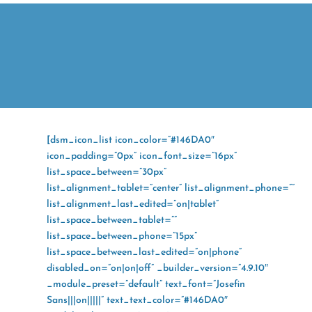
[dsm_icon_list icon_color=”#146DA0″
icon_padding=”0px” icon_font_size=”16px”
list_space_between=”30px”
list_alignment_tablet=”center” list_alignment_phone=””
list_alignment_last_edited=”on|tablet”
list_space_between_tablet=””
list_space_between_phone=”15px”
list_space_between_last_edited=”on|phone”
disabled_on=”on|on|off” _builder_version=”4.9.10″
_module_preset=”default” text_font=”Josefin
Sans|||on|||||” text_text_color=”#146DA0″