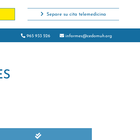
Separe su cita telemedicina
965 933 526
informes@cedomuh.org
ES