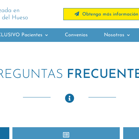
izada en
Obtenga más información
 del Hueso
LUSIVO Pacientes
Convenios
Nosotros
REGUNTAS
FRECUENT