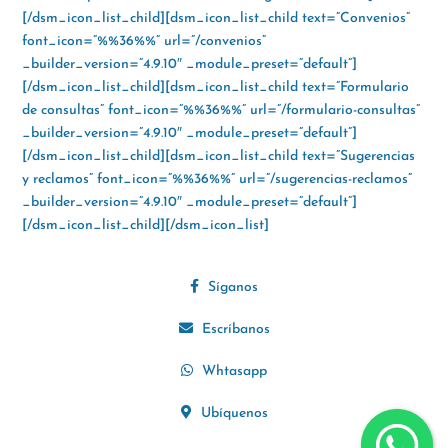
[/dsm_icon_list_child][dsm_icon_list_child text=”Convenios”
font_icon=”%%36%%” url=”/convenios”
_builder_version=”4.9.10″ _module_preset=”default”]
[/dsm_icon_list_child][dsm_icon_list_child text=”Formulario
de consultas” font_icon=”%%36%%” url=”/formulario-consultas”
_builder_version=”4.9.10″ _module_preset=”default”]
[/dsm_icon_list_child][dsm_icon_list_child text=”Sugerencias
y reclamos” font_icon=”%%36%%” url=”/sugerencias-reclamos”
_builder_version=”4.9.10″ _module_preset=”default”]
[/dsm_icon_list_child][/dsm_icon_list]
Síganos
Escríbanos
Whtasapp
Ubíquenos