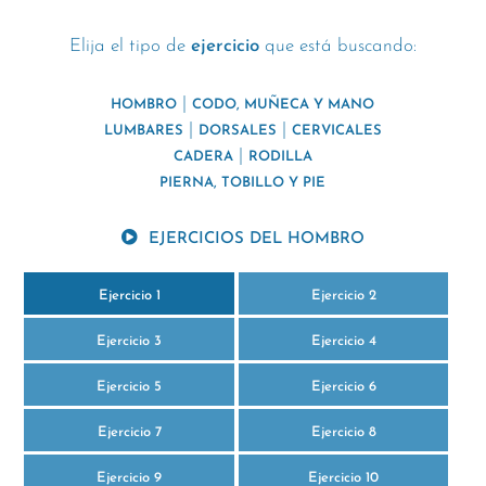
Elija el tipo de
ejercicio
que está buscando:
|
HOMBRO
CODO, MUÑECA Y MANO
|
|
LUMBARES
DORSALES
CERVICALES
|
CADERA
RODILLA
PIERNA, TOBILLO Y PIE
EJERCICIOS DEL HOMBRO
Ejercicio 1
Ejercicio 2
Ejercicio 3
Ejercicio 4
Ejercicio 5
Ejercicio 6
Ejercicio 7
Ejercicio 8
Ejercicio 9
Ejercicio 10