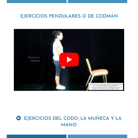
EJERCICIOS PENDULARES O DE CODMAN
EJERCICIOS DEL CODO, LA MUÑECA Y LA
MANO