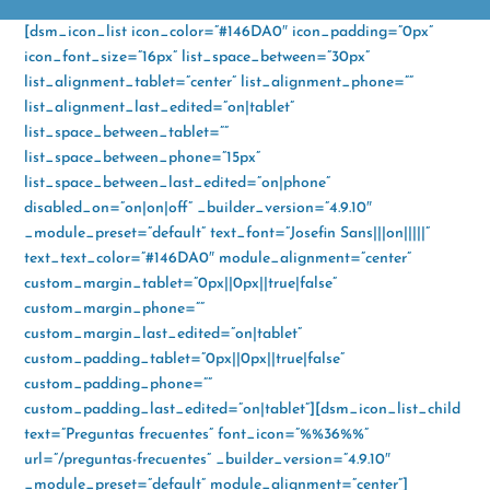
a
h
w
i
[dsm_icon_list icon_color=”#146DA0″ icon_padding=”0px”
c
a
i
n
icon_font_size=”16px” list_space_between=”30px”
e
t
t
k
list_alignment_tablet=”center” list_alignment_phone=””
b
s
t
e
list_alignment_last_edited=”on|tablet”
o
A
e
d
list_space_between_tablet=””
o
p
r
I
list_space_between_phone=”15px”
k
p
n
list_space_between_last_edited=”on|phone”
disabled_on=”on|on|off” _builder_version=”4.9.10″
_module_preset=”default” text_font=”Josefin Sans|||on|||||”
text_text_color=”#146DA0″ module_alignment=”center”
custom_margin_tablet=”0px||0px||true|false”
custom_margin_phone=””
custom_margin_last_edited=”on|tablet”
custom_padding_tablet=”0px||0px||true|false”
custom_padding_phone=””
custom_padding_last_edited=”on|tablet”][dsm_icon_list_child
text=”Preguntas frecuentes” font_icon=”%%36%%”
url=”/preguntas-frecuentes” _builder_version=”4.9.10″
_module_preset=”default” module_alignment=”center”]