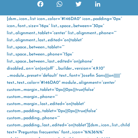
F
W
T
L
a
h
w
i
[dsm_icon_list icon_color=”#146DA0″ icon_padding=”0px”
c
a
i
n
icon_font_size=”16px” list_space_between=”30px”
e
t
t
k
list_alignment_tablet=”center” list_alignment_phone=””
b
s
t
e
list_alignment_last_edited=”on|tablet”
o
A
e
d
list_space_between_tablet=””
o
p
r
I
list_space_between_phone=”15px”
k
p
n
list_space_between_last_edited=”on|phone”
disabled_on=”on|on|off” _builder_version=”4.9.10″
_module_preset=”default” text_font=”Josefin Sans|||on|||||”
text_text_color=”#146DA0″ module_alignment=”center”
custom_margin_tablet=”0px||0px||true|false”
custom_margin_phone=””
custom_margin_last_edited=”on|tablet”
custom_padding_tablet=”0px||0px||true|false”
custom_padding_phone=””
custom_padding_last_edited=”on|tablet”][dsm_icon_list_child
text=”Preguntas frecuentes” font_icon=”%%36%%”