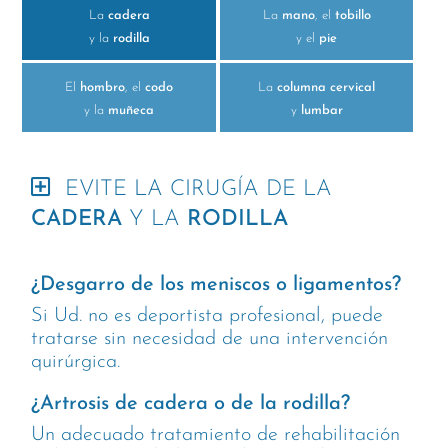
La
cadera
La
mano
, el
tobillo
y la
rodilla
y el
pie
El
hombro
, el
codo
La
columna cervical
y la
muñeca
y
lumbar
EVITE LA CIRUGÍA DE LA
CADERA
Y LA
RODILLA
¿Desgarro de los meniscos o ligamentos?
Si Ud. no es deportista profesional, puede
tratarse sin necesidad de una intervención
quirúrgica.
¿Artrosis de cadera o de la rodilla?
Un adecuado tratamiento de rehabilitación