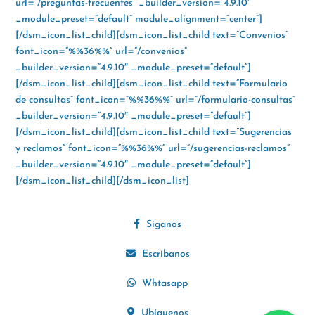
url=”/preguntas-frecuentes” _builder_version=”4.9.10″
_module_preset=”default” module_alignment=”center”]
[/dsm_icon_list_child][dsm_icon_list_child text=”Convenios”
font_icon=”%%36%%” url=”/convenios”
_builder_version=”4.9.10″ _module_preset=”default”]
[/dsm_icon_list_child][dsm_icon_list_child text=”Formulario
de consultas” font_icon=”%%36%%” url=”/formulario-consultas”
_builder_version=”4.9.10″ _module_preset=”default”]
[/dsm_icon_list_child][dsm_icon_list_child text=”Sugerencias
y reclamos” font_icon=”%%36%%” url=”/sugerencias-reclamos”
_builder_version=”4.9.10″ _module_preset=”default”]
[/dsm_icon_list_child][/dsm_icon_list]
Síganos
Escríbanos
Whtasapp
Ubíquenos