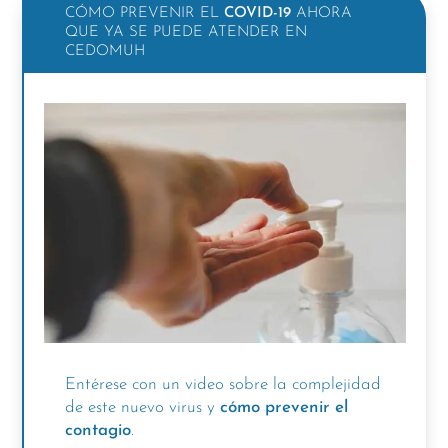
CÓMO PREVENIR EL
COVID-19
AHORA
QUE YA SE PUEDE ATENDER EN
CEDOMUH
Entérese con un video sobre la complejidad
de este nuevo virus y
cómo prevenir el
contagio
.