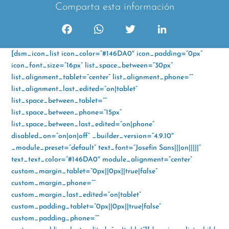
Comparta esta información
F
W
T
L
a
h
w
i
[dsm_icon_list icon_color=”#146DA0″ icon_padding=”0px”
c
a
i
n
icon_font_size=”16px” list_space_between=”30px”
e
t
t
k
list_alignment_tablet=”center” list_alignment_phone=””
b
s
t
e
list_alignment_last_edited=”on|tablet”
o
A
e
d
list_space_between_tablet=””
o
p
r
I
list_space_between_phone=”15px”
k
p
n
list_space_between_last_edited=”on|phone”
disabled_on=”on|on|off” _builder_version=”4.9.10″
_module_preset=”default” text_font=”Josefin Sans|||on|||||”
text_text_color=”#146DA0″ module_alignment=”center”
custom_margin_tablet=”0px||0px||true|false”
custom_margin_phone=””
custom_margin_last_edited=”on|tablet”
custom_padding_tablet=”0px||0px||true|false”
custom_padding_phone=””