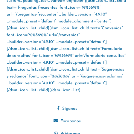
custom_padding_last_edited=”on|tablet”][dsm_icon_list_child
text=”Preguntas frecuentes” font_icon=”%%36%%”
url=”/preguntas-frecuentes” _builder_version=”4.9.10″
_module_preset=”default” module_alignment=”center”]
[/dsm_icon_list_child][dsm_icon_list_child text=”Convenios”
font_icon=”%%36%%” url=”/convenios”
_builder_version=”4.9.10″ _module_preset=”default”]
[/dsm_icon_list_child][dsm_icon_list_child text=”Formulario
de consultas” font_icon=”%%36%%” url=”/formulario-consultas”
_builder_version=”4.9.10″ _module_preset=”default”]
[/dsm_icon_list_child][dsm_icon_list_child text=”Sugerencias
y reclamos” font_icon=”%%36%%” url=”/sugerencias-reclamos”
_builder_version=”4.9.10″ _module_preset=”default”]
[/dsm_icon_list_child][/dsm_icon_list]
Síganos
Escríbanos
Whtasapp