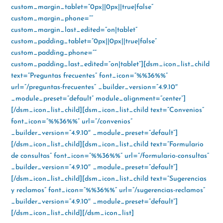
custom_margin_tablet=”0px||0px||true|false”
custom_margin_phone=””
custom_margin_last_edited=”on|tablet”
custom_padding_tablet=”0px||0px||true|false”
custom_padding_phone=””
custom_padding_last_edited=”on|tablet”][dsm_icon_list_child
text=”Preguntas frecuentes” font_icon=”%%36%%”
url=”/preguntas-frecuentes” _builder_version=”4.9.10″
_module_preset=”default” module_alignment=”center”]
[/dsm_icon_list_child][dsm_icon_list_child text=”Convenios”
font_icon=”%%36%%” url=”/convenios”
_builder_version=”4.9.10″ _module_preset=”default”]
[/dsm_icon_list_child][dsm_icon_list_child text=”Formulario
de consultas” font_icon=”%%36%%” url=”/formulario-consultas”
_builder_version=”4.9.10″ _module_preset=”default”]
[/dsm_icon_list_child][dsm_icon_list_child text=”Sugerencias
y reclamos” font_icon=”%%36%%” url=”/sugerencias-reclamos”
_builder_version=”4.9.10″ _module_preset=”default”]
[/dsm_icon_list_child][/dsm_icon_list]