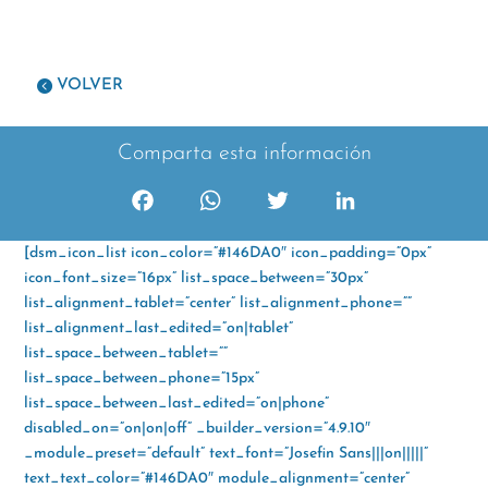
VOLVER
Comparta esta información
F
W
T
L
a
h
w
i
[dsm_icon_list icon_color=”#146DA0″ icon_padding=”0px”
c
a
i
n
icon_font_size=”16px” list_space_between=”30px”
e
t
t
k
list_alignment_tablet=”center” list_alignment_phone=””
b
s
t
e
list_alignment_last_edited=”on|tablet”
o
A
e
d
list_space_between_tablet=””
o
p
r
I
list_space_between_phone=”15px”
k
p
n
list_space_between_last_edited=”on|phone”
disabled_on=”on|on|off” _builder_version=”4.9.10″
_module_preset=”default” text_font=”Josefin Sans|||on|||||”
text_text_color=”#146DA0″ module_alignment=”center”