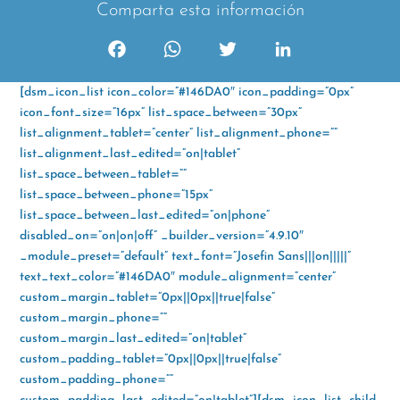
Comparta esta información
F
W
T
L
a
h
w
i
[dsm_icon_list icon_color=”#146DA0″ icon_padding=”0px”
c
a
i
n
icon_font_size=”16px” list_space_between=”30px”
e
t
t
k
list_alignment_tablet=”center” list_alignment_phone=””
b
s
t
e
list_alignment_last_edited=”on|tablet”
o
A
e
d
list_space_between_tablet=””
o
p
r
I
list_space_between_phone=”15px”
k
p
n
list_space_between_last_edited=”on|phone”
disabled_on=”on|on|off” _builder_version=”4.9.10″
_module_preset=”default” text_font=”Josefin Sans|||on|||||”
text_text_color=”#146DA0″ module_alignment=”center”
custom_margin_tablet=”0px||0px||true|false”
custom_margin_phone=””
custom_margin_last_edited=”on|tablet”
custom_padding_tablet=”0px||0px||true|false”
custom_padding_phone=””