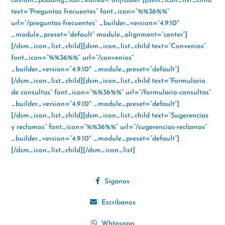
custom_padding_last_edited=”on|tablet”][dsm_icon_list_child
text=”Preguntas frecuentes” font_icon=”%%36%%”
url=”/preguntas-frecuentes” _builder_version=”4.9.10″
_module_preset=”default” module_alignment=”center”]
[/dsm_icon_list_child][dsm_icon_list_child text=”Convenios”
font_icon=”%%36%%” url=”/convenios”
_builder_version=”4.9.10″ _module_preset=”default”]
[/dsm_icon_list_child][dsm_icon_list_child text=”Formulario
de consultas” font_icon=”%%36%%” url=”/formulario-consultas”
_builder_version=”4.9.10″ _module_preset=”default”]
[/dsm_icon_list_child][dsm_icon_list_child text=”Sugerencias
y reclamos” font_icon=”%%36%%” url=”/sugerencias-reclamos”
_builder_version=”4.9.10″ _module_preset=”default”]
[/dsm_icon_list_child][/dsm_icon_list]
Síganos
Escríbanos
Whtasapp