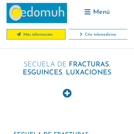
Menú
Más información
Cita telemedicina
SECUELA DE
FRACTURAS
,
ESGUINCES
,
LUXACIONES